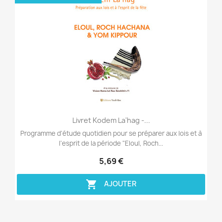
Aperçu rapide

Livret Kodem La'hag -...
Programme d'étude quotidien pour se préparer aux lois et à
l'esprit de la période "Eloul, Roch...
5,69 €

AJOUTER