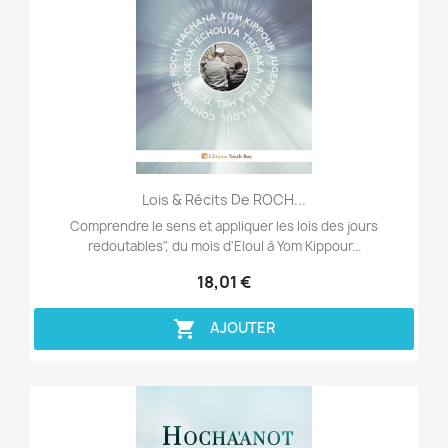
Aperçu rapide

Lois & Récits De ROCH...
Comprendre le sens et appliquer les lois des jours
redoutables", du mois d'Eloul à Yom Kippour...
18,01 €

AJOUTER