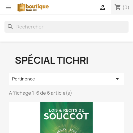
shopping_cart


(0)
search
SPÉCIAL TICHRI

Pertinence
Affichage 1-6 de 6 article(s)