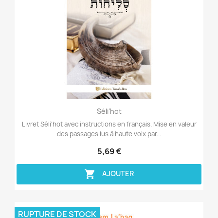
Aperçu rapide

Séli'hot
Livret Séli'hot avec instructions en français. Mise en valeur
des passages lus à haute voix par...
5,69 €

AJOUTER
RUPTURE DE STOCK