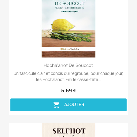
Aperçu rapide

Hocha'anot De Souccot
Un fascicule clair et concis qui regroupe, pour chaque jour,
les Hocha'anot. Fini le casse-tête...
5,69 €

AJOUTER