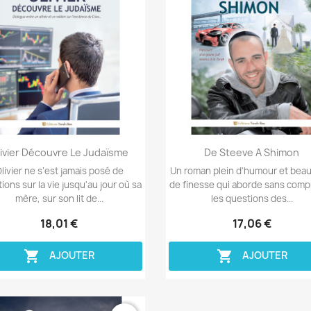
Aperçu rapide
Aperçu rapide


ivier Découvre Le Judaïsme
De Steeve A Shimon
livier ne s’est jamais posé de
Un roman plein d'humour et bea
ions sur la vie jusqu'au jour où sa
de finesse qui aborde sans com
mère, sur son lit de...
les questions des...
18,01 €
17,06 €


AJOUTER
AJOUTER