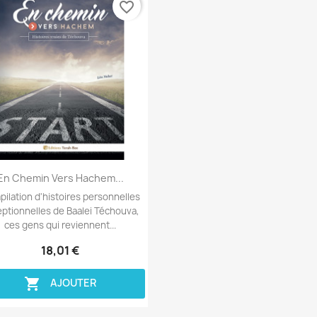
favorite_border
Aperçu rapide

En Chemin Vers Hachem...
ilation d'histoires personnelles
ptionnelles de Baalei Téchouva,
ces gens qui reviennent...
18,01 €

AJOUTER