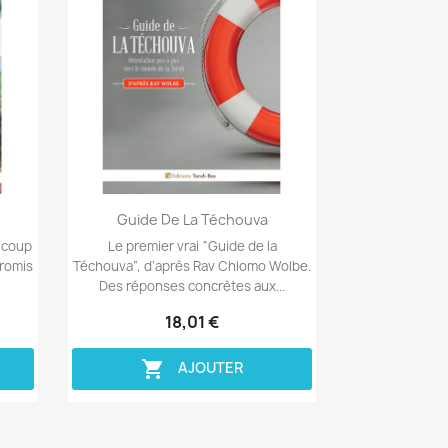
Aperçu rapide

Guide De La Téchouva
ucoup
Le premier vrai “Guide de la
promis
Téchouva”, d’après Rav Chlomo Wolbe.
Des réponses concrètes aux...
18,01 €

AJOUTER