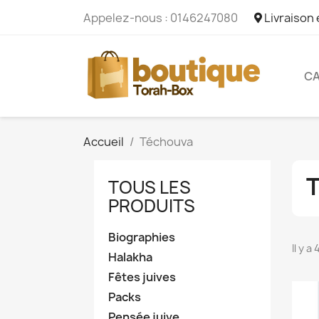
Appelez-nous :
0146247080
Livraison
CA
Accueil
Téchouva
TOUS LES
PRODUITS
Biographies
Il y a
Halakha
Fêtes juives
Packs
Pensée juive