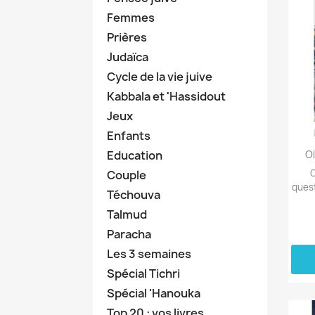
Femmes
Prières
Judaïca
Cycle de la vie juive
Kabbala et 'Hassidout
Jeux
Enfants
Education
Ol
O
Couple
quest
Téchouva
Talmud
Paracha
Les 3 semaines
Spécial Tichri
Spécial 'Hanouka
Top 20 : vos livres