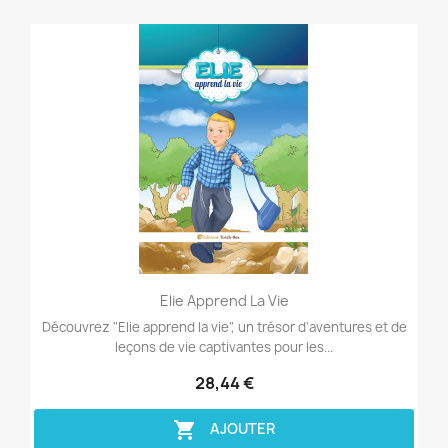
Aperçu rapide

Elie Apprend La Vie
Découvrez "Elie apprend la vie", un trésor d'aventures et de
leçons de vie captivantes pour les...
28,44 €

AJOUTER