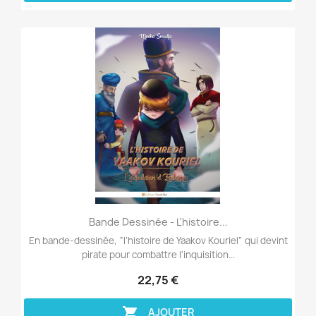
Aperçu rapide

Bande Dessinée - L'histoire...
En bande-dessinée, “l’histoire de Yaakov Kouriel” qui devint
pirate pour combattre l'inquisition...
22,75 €

AJOUTER