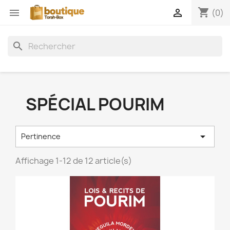
shopping_cart


(0)
search
SPÉCIAL POURIM

Pertinence
Affichage 1-12 de 12 article(s)