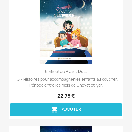
Aperçu rapide

5 Minutes Avant De...
T.3 - Histoires pour accompagner les enfants au coucher.
Période entre les mois de Chevat et Iyar.
22,75 €

AJOUTER