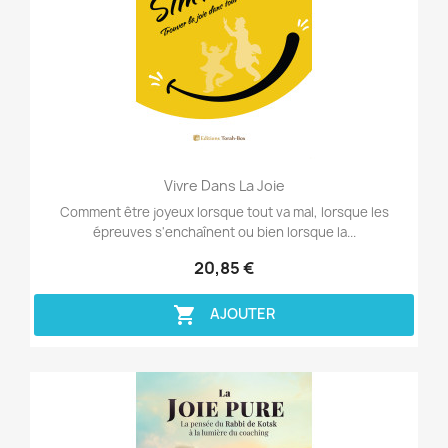
Aperçu rapide

Vivre Dans La Joie
Comment être joyeux lorsque tout va mal, lorsque les
épreuves s'enchaînent ou bien lorsque la...
20,85 €

AJOUTER