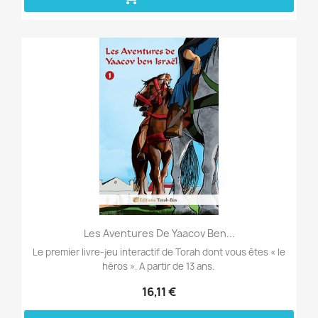
Aperçu rapide

Les Aventures De Yaacov Ben...
Le premier livre-jeu interactif de Torah dont vous êtes « le
héros ». A partir de 13 ans.
16,11 €