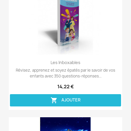
Aperçu rapide

Les Inboxables
Révisez, apprenez et soyez épatés par le savoir de vos
enfants avec 350 questions-réponses...
14,22 €

AJOUTER