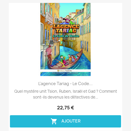
Aperçu rapide

L'agence Tariag - Le Code...
Quel mystère unit Tsion, Ruben, Israël et Gad ? Comment
sont-ils devenus les détectives de...
22,75 €

AJOUTER