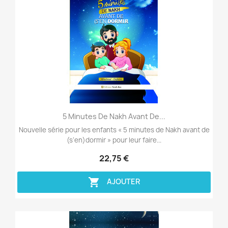
Aperçu rapide

5 Minutes De Nakh Avant De...
Nouvelle série pour les enfants « 5 minutes de Nakh avant de
(s’en)dormir » pour leur faire...
22,75 €

AJOUTER