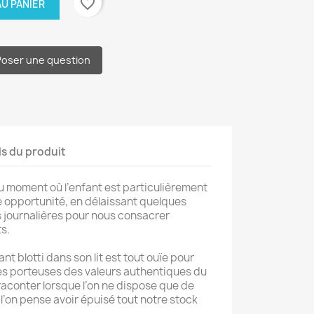
favorite_border
U PANIER
Poser une question
ls du produit
au moment où l’enfant est particulièrement
te opportunité, en délaissant quelques
 journalières pour nous consacrer
s.
nt blotti dans son lit est tout ouïe pour
res porteuses des valeurs authentiques du
raconter lorsque l’on ne dispose que de
l’on pense avoir épuisé tout notre stock