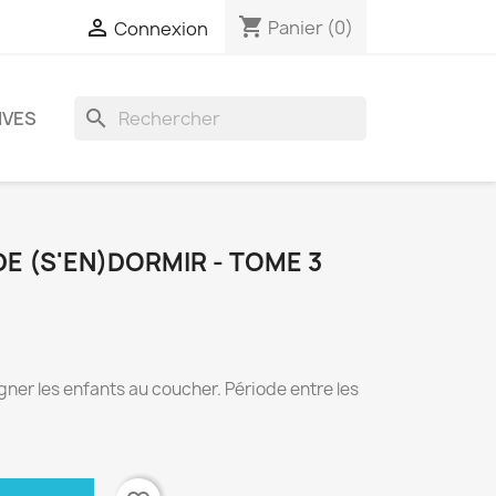
shopping_cart

Panier
(0)
Connexion
search
IVES
DE (S'EN)DORMIR - TOME 3
ner les enfants au coucher. Période entre les