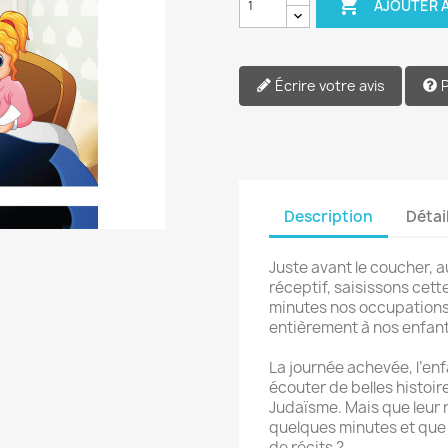

AJOUTER A
Écrire votre avis
Description
Détai
Juste avant le coucher, 
réceptif, saisissons cet
minutes nos occupations
entièrement à nos enfant
La journée achevée, l’enfa
écouter de belles histoi
Judaïsme. Mais que leur 
quelques minutes et que 
de récits ?