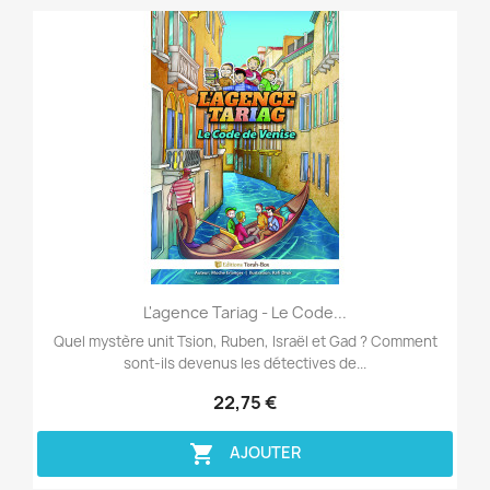
Aperçu rapide

L'agence Tariag - Le Code...
Quel mystère unit Tsion, Ruben, Israël et Gad ? Comment
sont-ils devenus les détectives de...
22,75 €

AJOUTER