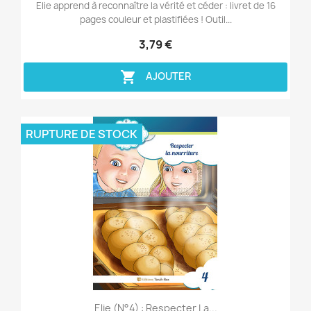
Elie apprend à reconnaître la vérité et céder : livret de 16
pages couleur et plastifiées ! Outil...
3,79 €

AJOUTER
RUPTURE DE STOCK
Aperçu rapide

Elie (n°4) : Respecter La...