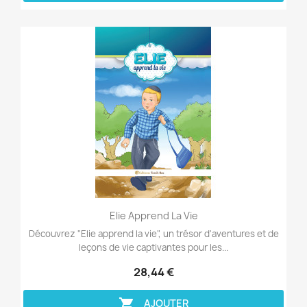
Aperçu rapide

Elie Apprend La Vie
Découvrez "Elie apprend la vie", un trésor d'aventures et de
leçons de vie captivantes pour les...
28,44 €

AJOUTER