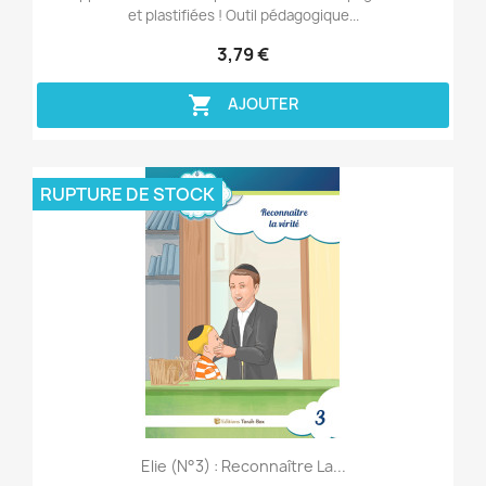
et plastifiées ! Outil pédagogique...
3,79 €

AJOUTER
RUPTURE DE STOCK
Aperçu rapide

Elie (n°3) : Reconnaître La...