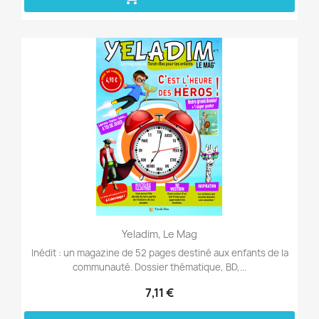
Aperçu rapide

Yeladim, Le Mag
Inédit : un magazine de 52 pages destiné aux enfants de la
communauté. Dossier thématique, BD,...
7,11 €