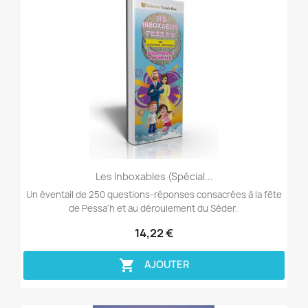
Aperçu rapide

Les Inboxables (spécial...
Un éventail de 250 questions-réponses consacrées à la fête
de Pessa'h et au déroulement du Séder.
14,22 €

AJOUTER