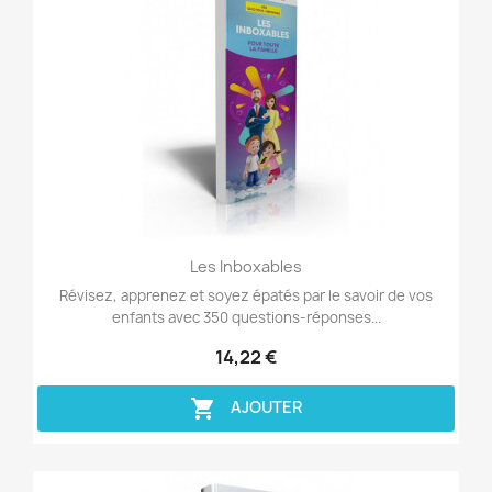
Aperçu rapide

Les Inboxables
Révisez, apprenez et soyez épatés par le savoir de vos
enfants avec 350 questions-réponses...
14,22 €

AJOUTER