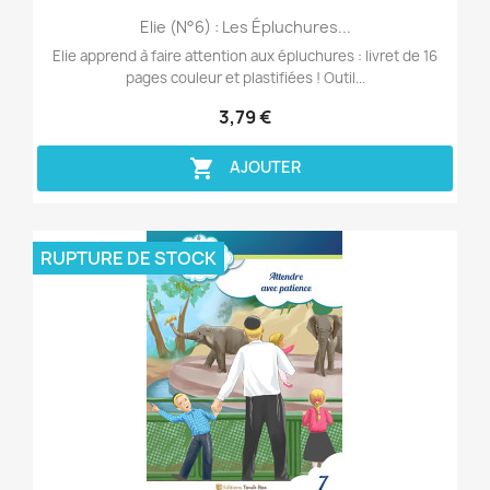
Aperçu rapide

Elie (n°6) : Les Épluchures...
Elie apprend à faire attention aux épluchures : livret de 16
pages couleur et plastifiées ! Outil...
3,79 €

AJOUTER
RUPTURE DE STOCK