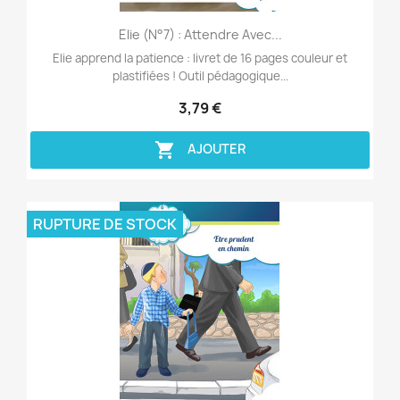
Aperçu rapide

Elie (n°7) : Attendre Avec...
Elie apprend la patience : livret de 16 pages couleur et
plastifiées ! Outil pédagogique...
3,79 €

AJOUTER
RUPTURE DE STOCK