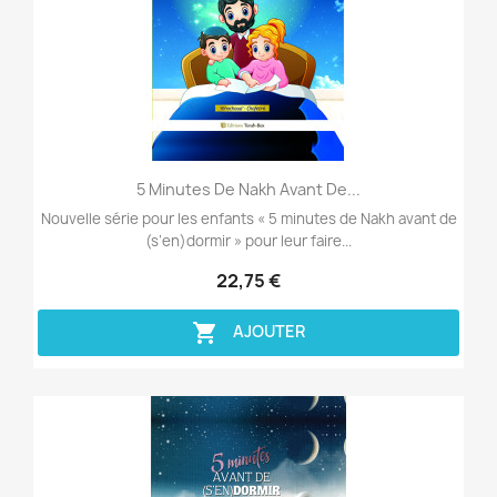
Aperçu rapide

5 Minutes De Nakh Avant De...
Nouvelle série pour les enfants « 5 minutes de Nakh avant de
(s’en)dormir » pour leur faire...
22,75 €

AJOUTER