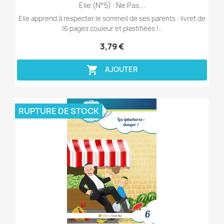
Aperçu rapide

Elie (n°5) : Ne Pas...
Elie apprend à respecter le sommeil de ses parents : livret de
16 pages couleur et plastifiées !...
3,79 €

AJOUTER
RUPTURE DE STOCK