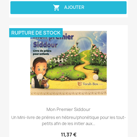

AJOUTER
RUPTURE DE STOCK
Aperçu rapide

Mon Premier Siddour
Un Mini-livre de prières en hébreu/phonétique pour les tout-
petits afin de les initier aux...
11,37 €