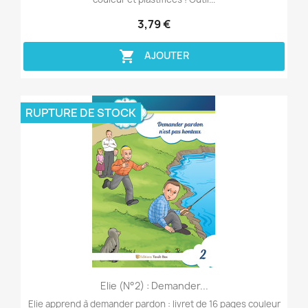
3,79 €

AJOUTER
RUPTURE DE STOCK
Aperçu rapide

Elie (n°2) : Demander...
Elie apprend à demander pardon : livret de 16 pages couleur