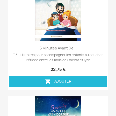
Aperçu rapide

5 Minutes Avant De...
T.3 - Histoires pour accompagner les enfants au coucher.
Période entre les mois de Chevat et Iyar.
22,75 €

AJOUTER