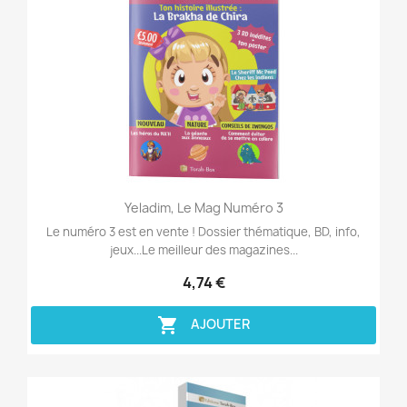
Aperçu rapide

Yeladim, Le Mag Numéro 3
Le numéro 3 est en vente ! Dossier thématique, BD, info,
jeux...Le meilleur des magazines...
4,74 €

AJOUTER