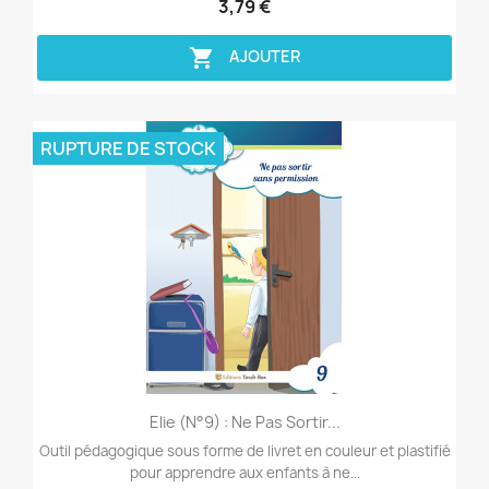
3,79 €

AJOUTER
RUPTURE DE STOCK
Aperçu rapide

Elie (n°9) : Ne Pas Sortir...
Outil pédagogique sous forme de livret en couleur et plastifié
pour apprendre aux enfants à ne...