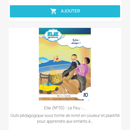

AJOUTER
Aperçu rapide

Elie (n°10) : Le Feu :...
Outil pédagogique sous forme de livret en couleur et plastifié
pour apprendre aux enfants à...