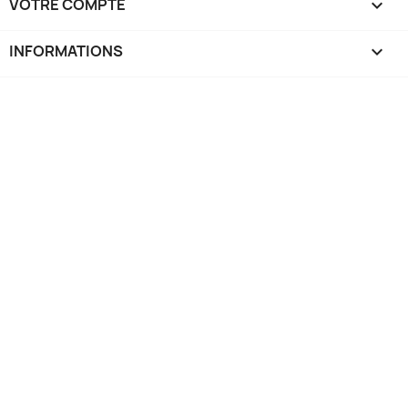
VOTRE COMPTE

INFORMATIONS
keyboard_arrow_down