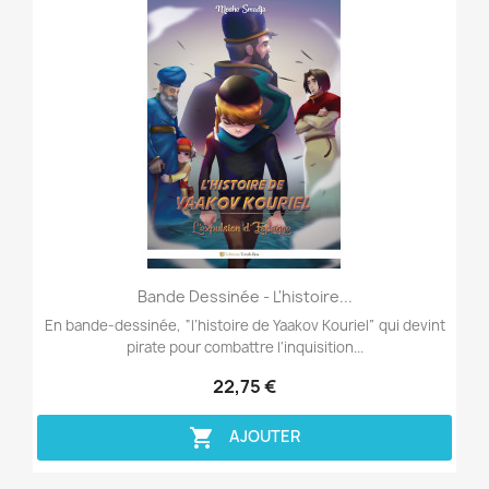
Aperçu rapide

Bande Dessinée - L'histoire...
En bande-dessinée, “l’histoire de Yaakov Kouriel” qui devint
pirate pour combattre l'inquisition...
22,75 €

AJOUTER