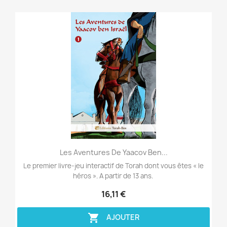
Aperçu rapide

Les Aventures De Yaacov Ben...
Le premier livre-jeu interactif de Torah dont vous êtes « le
héros ». A partir de 13 ans.
16,11 €

AJOUTER