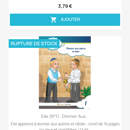
3,79 €

AJOUTER
RUPTURE DE STOCK
Aperçu rapide

Elie (n°1) : Donner Aux...
Elie apprend à donner aux autres et céder : livret de 16 pages
couleur et plastifiées ! Outil...