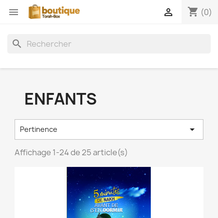
shopping_cart


(0)
search
ENFANTS

Pertinence
Affichage 1-24 de 25 article(s)