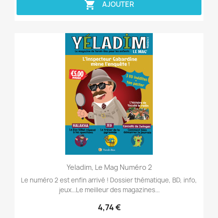

AJOUTER
Aperçu rapide

Yeladim, Le Mag Numéro 2
Le numéro 2 est enfin arrivé ! Dossier thématique, BD, info,
jeux...Le meilleur des magazines...
4,74 €