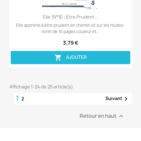
Aperçu rapide

Elie (n°8) : Etre Prudent...
Elie apprend à être prudent en chemin et sur les routes :
livret de 16 pages couleur et...
3,79 €

AJOUTER
Affichage 1-24 de 25 article(s)
1

Suivant
2
Retour en haut
