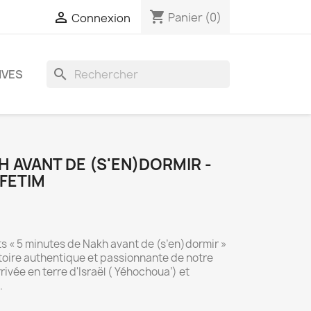
shopping_cart

Panier
(0)
Connexion
search
IVES
H AVANT DE (S'EN)DORMIR -
FETIM
ts « 5 minutes de Nakh avant de (s’en)dormir »
istoire authentique et passionnante de notre
rivée en terre d'Israël ( Yéhochoua’) et
.