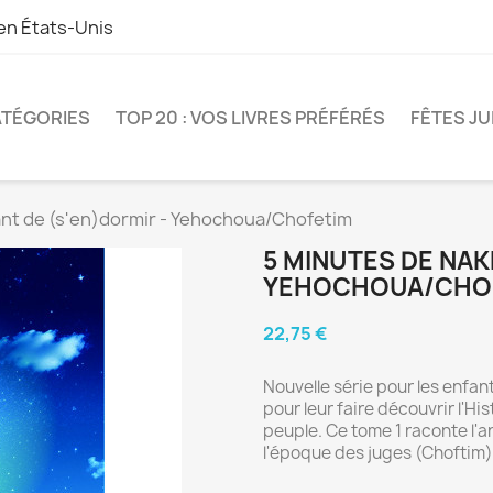
 en
États-Unis
TÉGORIES
TOP 20 : VOS LIVRES PRÉFÉRÉS
FÊTES JU
ant de (s'en)dormir - Yehochoua/Chofetim
5 MINUTES DE NAK
YEHOCHOUA/CHO
22,75 €
Nouvelle série pour les enfan
pour leur faire découvrir l'H
peuple. Ce tome 1 raconte l'ar
l'époque des juges (Choftim)