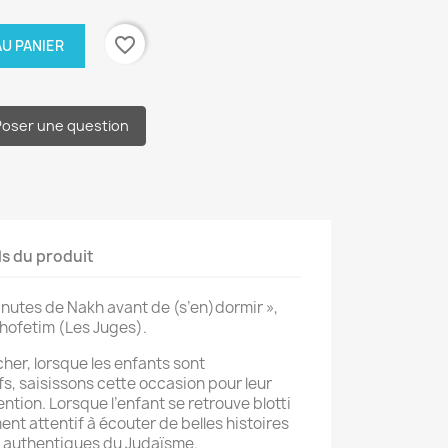
favorite_border
U PANIER
Poser une question
ls du produit
minutes de Nakh avant de (s’en)dormir »,
Chofetim (Les Juges).
her, lorsque les enfants sont
s, saisissons cette occasion pour leur
ntion. Lorsque l’enfant se retrouve blotti
ement attentif à écouter de belles histoires
rs authentiques du Judaïsme.