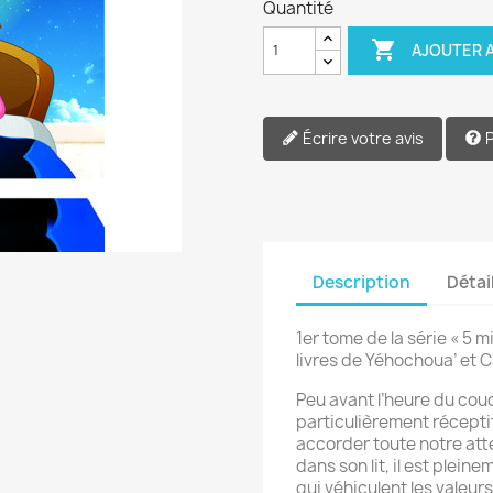
Quantité

AJOUTER A
Écrire votre avis
Description
Détai
1er tome de la série « 5 
livres de Yéhochoua’ et 
Peu avant l’heure du couc
particulièrement réceptif
accorder toute notre atte
dans son lit, il est plein
qui véhiculent les valeu