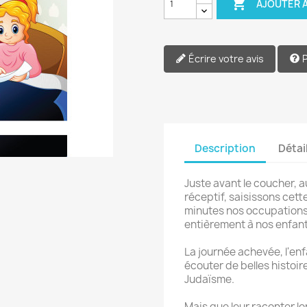

AJOUTER A
Écrire votre avis
Description
Détai
Juste avant le coucher, 
réceptif, saisissons cet
minutes nos occupations
entièrement à nos enfant
La journée achevée, l'enfa
écouter de belles histoi
Judaïsme.
Mais que leur raconter l