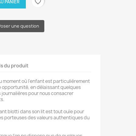
favorite_border
U PANIER
Poser une question
ls du produit
au moment où l'enfant est particulièrement
te opportunité, en délaissant quelques
 journalières pour nous consacrer
s.
nt blotti dans son lit est tout ouïe pour
res porteuses des valeurs authentiques du
orsque l'on ne dispose que de quelques