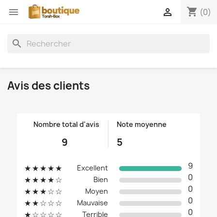
shopping_cart


(0)
search
Avis des clients
Nombre total d'avis
Note moyenne
9
5
9
★★★★★
Excellent
0
★★★★☆
Bien
0
★★★☆☆
Moyen
0
★★☆☆☆
Mauvaise
0
★☆☆☆☆
Terrible