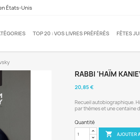
 en
États-Unis
TÉGORIES
TOP 20 : VOS LIVRES PRÉFÉRÉS
FÊTES JU
vsky
RABBI 'HAÏM KANI
20,85 €
Recueil autobiographique. H
par thèmes et une centaine d
Quantité

AJOUTER A