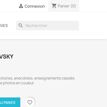
shopping_cart

Panier
(0)
Connexion
search
IVES
EVSKY
istoires, anecdotes, enseignements classés
e photos en couleur.
favorite_border
U PANIER