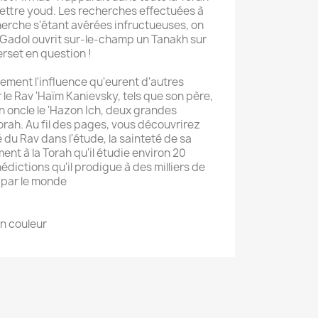
 lettre youd. Les recherches effectuées à
herche s'étant avérées infructueuses, on
 Gadol ouvrit sur-le-champ un Tanakh sur
erset en question !
lement l'influence qu'eurent d'autres
 le Rav 'Haïm Kanievsky, tels que son père,
on oncle le 'Hazon Ich, deux grandes
orah. Au fil des pages, vous découvrirez
é du Rav dans l'étude, la sainteté de sa
nt à la Torah qu'il étudie environ 20
édictions qu'il prodigue à des milliers de
e par le monde
en couleur