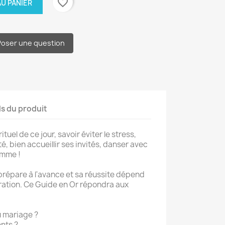
favorite_border
U PANIER
Poser une question
ls du produit
uel de ce jour, savoir éviter le stress,
é, bien accueillir ses invités, danser avec
amme !
répare à l'avance et sa réussite dépend
aration. Ce Guide en Or répondra aux
du mariage ?
ents ?