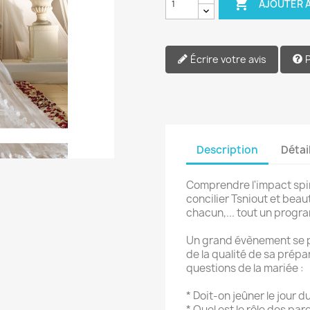

AJOUTER A
Écrire votre avis
Description
Détai
Comprendre l'impact spirit
concilier Tsniout et beaut
chacun,... tout un progr
Un grand évènement se p
de la qualité de sa prép
questions de la mariée :
* Doit-on jeûner le jour 
* Quel est le rôle des par