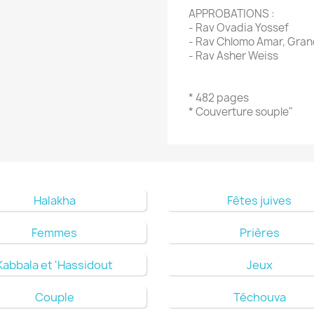
APPROBATIONS :
- Rav Ovadia Yossef
- Rav Chlomo Amar, Gran
- Rav Asher Weiss
* 482 pages
* Couverture souple"
Halakha
Fêtes juives
Femmes
Prières
Kabbala et 'Hassidout
Jeux
Couple
Téchouva