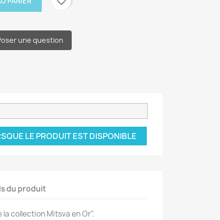
favorite_border
U PANIER
Poser une question
SQUE LE PRODUIT EST DISPONIBLE
ls du produit
 la collection Mitsva en Or".