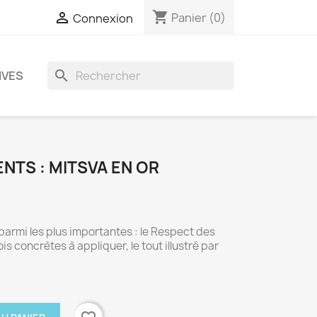
shopping_cart

Panier
(0)
Connexion
search
IVES
NTS : MITSVA EN OR
 parmi les plus importantes : le Respect des
is concrètes à appliquer, le tout illustré par