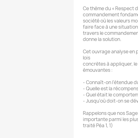
Ce thème du « Respect de
commandement fondamenta
société où les valeurs m
faire face à une situation
travers le commandement 
donne la solution.
Cet ouvrage analyse en p
lois
concrètes à appliquer, le
émouvantes :
- Connaît-on l'étendue d
- Quelle est la récompen
- Quel était le comporte
- Jusqu'où doit-on se dé
Rappelons que nos Sages l
importante parmi les plu
traité Péa 1, 1)