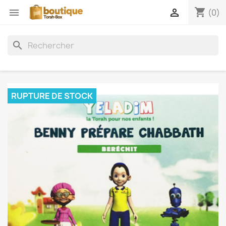
shopping_cart


(0)
search
RUPTURE DE STOCK