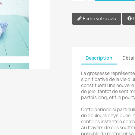
Écrire votre avis
Description
Détai
La grossesse représente
significative de la vie 
constituent une nouvell
de joie, tantôt de sentim
parfois long, et file pourta
Cette période si particu
de douleurs physiques in
sont des instants ô comb
Au travers de ces souffr
possible de renforcer sa s