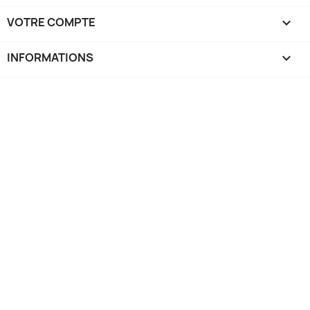
VOTRE COMPTE

INFORMATIONS
keyboard_arrow_down