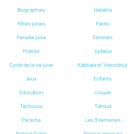
Biographies
Halakha
Fêtes juives
Packs
Pensée juive
Femmes
Prières
Judaïca
Cycle de la vie juive
Kabbala et 'Hassidout
Jeux
Enfants
Education
Couple
Téchouva
Talmud
Paracha
Les 3 semaines
Spécial Tichri
Spécial 'Hanouka