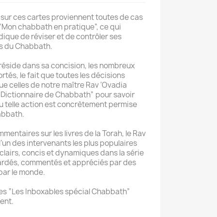
sur ces cartes proviennent toutes de cas
 “Mon chabbath en pratique”, ce qui
dique de réviser et de contrôler ses
is du Chabbath.
e réside dans sa concision, les nombreux
tés, le fait que toutes les décisions
ue celles de notre maître Rav ‘Ovadia
“Dictionnaire de Chabbath” pour savoir
ou telle action est concrètement permise
abbath.
mentaires sur les livres de la Torah, le Rav
un des intervenants les plus populaires
clairs, concis et dynamiques dans la série
ardés, commentés et appréciés par des
 par le monde.
rtes “Les Inboxables spécial Chabbath”
ent.