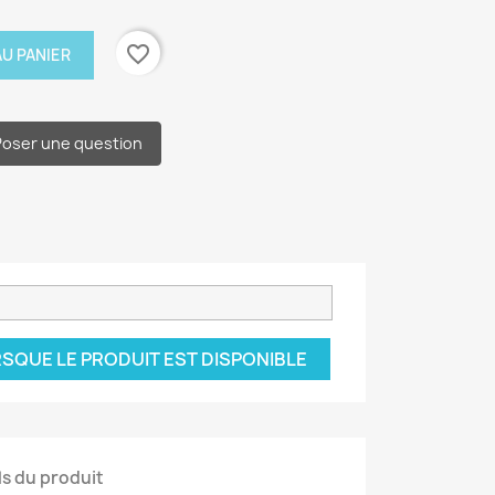
favorite_border
U PANIER
Poser une question
SQUE LE PRODUIT EST DISPONIBLE
ls du produit