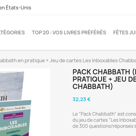
 en
États-Unis
TÉGORIES
TOP 20 : VOS LIVRES PRÉFÉRÉS
FÊTES JU
bbath en pratique + Jeu de cartes Les Inboxables Chabb
PACK CHABBATH 
PRATIQUE + JEU D
CHABBATH)
32,23 €
Le “Pack Chabbath” est const
du jeu de cartes “Les Inboxab
de 300 questions/réponses su