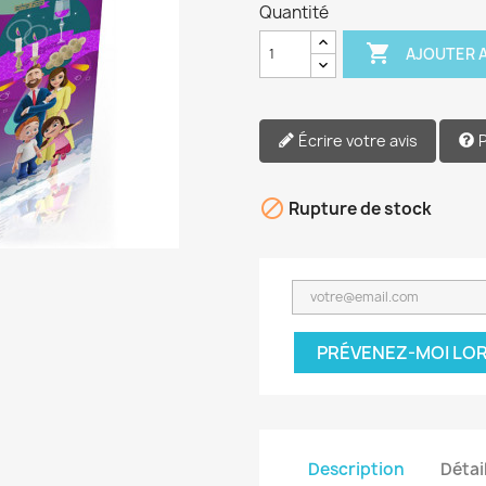
Quantité

AJOUTER A
Écrire votre avis

Rupture de stock
PRÉVENEZ-MOI LOR
Description
Détai