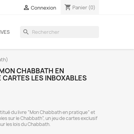
shopping_cart

Panier
(0)
Connexion
search
IVES
ath)
(MON CHABBATH EN
E CARTES LES INBOXABLES
itué du livre “Mon Chabbath en pratique“ et
les sur le Chabbath”, un jeu de cartes exclusif
r les lois du Chabbath.