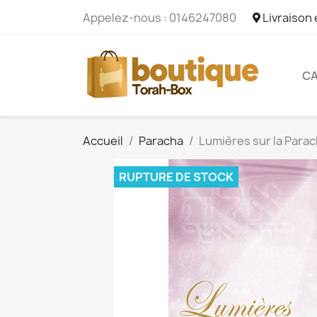
Appelez-nous :
0146247080
Livraison
CA
Accueil
Paracha
Lumières sur la Para
RUPTURE DE STOCK