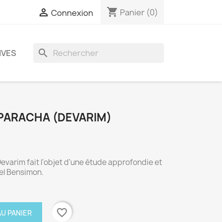
shopping_cart

Panier
(0)
Connexion
search
IVES
 PARACHA (DEVARIM)
evarim fait l'objet d'une étude approfondie et
el Bensimon.
favorite_border
U PANIER