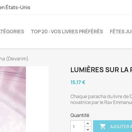
 en
États-Unis
TÉGORIES
TOP 20 : VOS LIVRES PRÉFÉRÉS
FÊTES JU
cha (Devarim)
LUMIÈRES SUR LA
15,17 €
Chaque paracha du livre de D
novatrice par le Rav Emmanu
Quantité

AJOUTER A