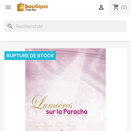
shopping_cart


(0)
search
RUPTURE DE STOCK