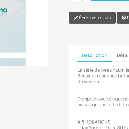
Écrire votre avis
Description
Détai
La série de livres « Lumi
Bensimon continue brilla
de Vayikra.
Composé avec éloquence 
niveau qu'il est offert de
APPROBATIONS :
- Rav Yossef-'Haim SITR