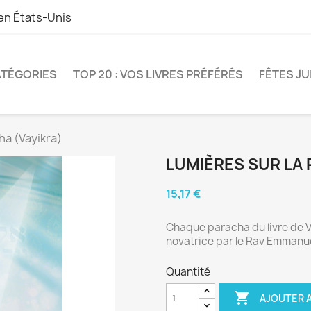
 en
États-Unis
TÉGORIES
TOP 20 : VOS LIVRES PRÉFÉRÉS
FÊTES JU
ha (Vayikra)
LUMIÈRES SUR LA 
15,17 €
Chaque paracha du livre de Va
novatrice par le Rav Emmanu
Quantité

AJOUTER A