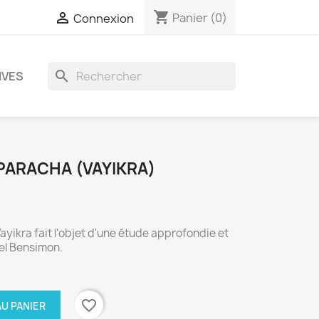
shopping_cart

Panier
(0)
Connexion
search
IVES
PARACHA (VAYIKRA)
yikra fait l'objet d'une étude approfondie et
el Bensimon.
favorite_border
U PANIER