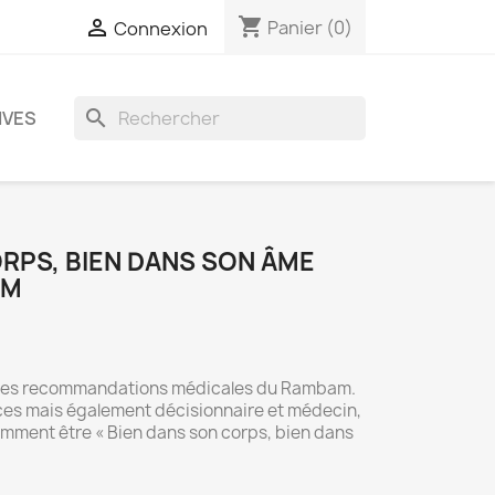
shopping_cart

Panier
(0)
Connexion
search
IVES
RPS, BIEN DANS SON ÂME
AM
s des recommandations médicales du Rambam.
es mais également décisionnaire et médecin,
ment être « Bien dans son corps, bien dans