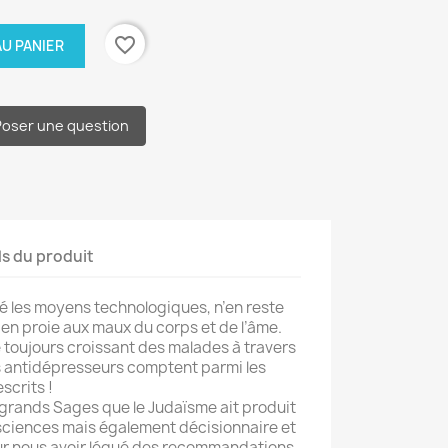
favorite_border
U PANIER
Poser une question
ls du produit
 les moyens technologiques, n’en reste
 en proie aux maux du corps et de l’âme.
 toujours croissant des malades à travers
les antidépresseurs comptent parmi les
scrits !
 grands Sages que le Judaïsme ait produit
sciences mais également décisionnaire et
ur nous avoir légué des recommandations