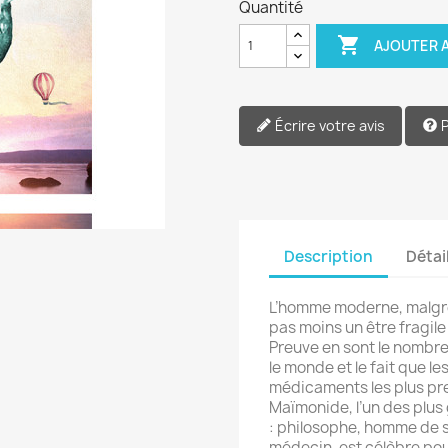
Quantité

AJOUTER A
Écrire votre avis
Description
Détai
L’homme moderne, malgré
pas moins un être fragile
Preuve en sont le nombre
le monde et le fait que 
médicaments les plus pre
Maïmonide, l’un des plus
: philosophe, homme de 
médecin, est célèbre po