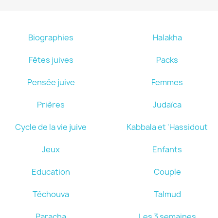
Biographies
Halakha
Fêtes juives
Packs
Pensée juive
Femmes
Prières
Judaïca
Cycle de la vie juive
Kabbala et 'Hassidout
Jeux
Enfants
Education
Couple
Téchouva
Talmud
Paracha
Les 3 semaines