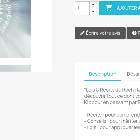

AJOUTER A
Écrire votre avis
Description
Détai
"Lois & Récits de Roch H
découvrir tout ce dont v
Kippour en passant par 
- Récits : pour comprendr
- Conseils : pour mérite
- Lois : pour appliquer le