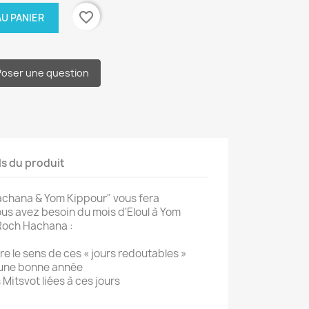
favorite_border
U PANIER
Poser une question
ls du produit
achana & Yom Kippour" vous fera
ous avez besoin du mois d'Eloul à Yom
Roch Hachana :
e le sens de ces « jours redoutables »
r une bonne année
s Mitsvot liées à ces jours