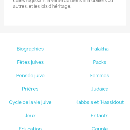
celles régissant la vente de biens immobiliers ou
autres, et les lois d'héritage.
Biographies
Halakha
Fêtes juives
Packs
Pensée juive
Femmes
Prières
Judaïca
Cycle de la vie juive
Kabbala et 'Hassidout
Jeux
Enfants
Education
Couple